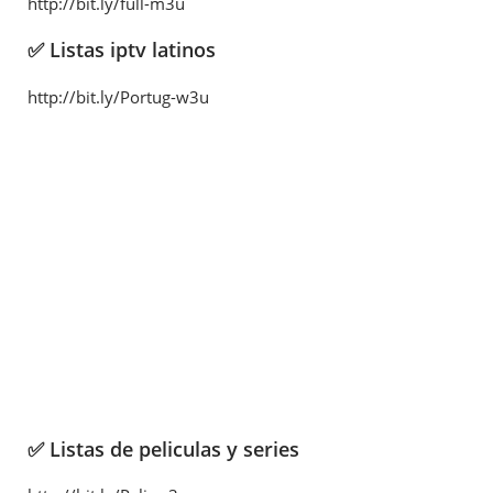
http://bit.ly/full-m3u
✅ Listas iptv latinos
http://bit.ly/Portug-w3u
✅ Listas de peliculas y series